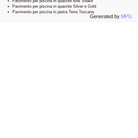
Pavimento per piscina in quarzite Milk Shake
Pavimento per piscina in quarzite Silver e Gold
Pavimento per piscina in pietra Terra Toscana
Generated by
MPG
Lo showroom
Il nostro esclusivo showroom è situato a Novi Ligure, Alessandria. Siamo
orgogliosi di presentare una vasta selezione delle nostre collezioni di
pavimenti e bordi piscina in pietra naturale. Visitandoci, potrete esplorare
l’eleganza e lo stile che caratterizzano i nostri prodotti e lasciarvi ispirare
dalle infinite possibilità di design.
Apri la mappa su google
I nostri materiali esclusivi
La nostra forza risiede nella selezione accurata di materiali esclusivi,
provenienti da tutto il mondo, spesso di difficile reperibilità. Offriamo