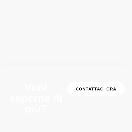
Vuoi
CONTATTACI ORA
saperne di
più?