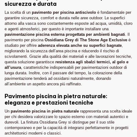
sicurezza e durata
La scelta di un
pavimento per piscina antiscivolo
è fondamentale per
garantire sicurezza, comfort e durata nelle aree outdoor. Le superfici
attorno alla vasca sono costantemente esposte ad acqua, umidità, cloro
e agenti atmosferici, per questo è importante installare una
pavimentazione piscina esterna progettata per ambienti bagnati
. Il
pavimento per piscina
Ossidiana Grey di The Stone Age Exclusive
è
studiato per offrire
aderenza elevata anche su superfici bagnate
,
migliorando la sicurezza dell’area piscina e riducendo il rischio di
scivolamenti. Grazie alla qualità dei materiali e alle lavorazioni tecniche,
questa soluzione garantisce
resistenza agli sbalzi termici, al gelo e
all’usura
, caratteristiche indispensabili per pavimentazioni outdoor di
lunga durata. Inoltre, con il passare del tempo, la colorazione della
pavimentazione tenderà ad ossidarsi naturalmente, donando
all’ambiente un aspetto ancora più raffinato.
Pavimento piscina in pietra naturale:
eleganza e prestazioni tecniche
Un
pavimento piscina in pietra naturale
rappresenta una scelta ideale
per chi desidera valorizzare lo spazio esterno con materiali autentici e
durevoli. La finitura Ossidiana Grey si distingue per il suo stile
contemporaneo e per la capacità di integrarsi perfettamente in progetti
architettonici moderni o classici.