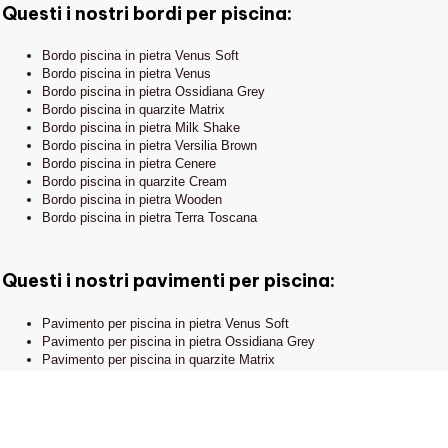
EXCLUSIVE
Pavimenti in pietra
Questi i nostri bordi per piscina:
Show Room e Ufficio
Rivestimenti
Commerciale:
Bordo piscina in pietra Venus Soft
via Pietro Isola, 3
Bordo piscina in pietra Venus
Giardino
15067 Novi Ligure (AL)
Bordo piscina in pietra Ossidiana Grey
Bordo piscina in quarzite Matrix
Bordo piscina in pietra Milk Shake
Bordo piscina in pietra Versilia Brown
Bordo piscina in pietra Cenere
Bordo piscina in quarzite Cream
Bordo piscina in pietra Wooden
Bordo piscina in pietra Terra Toscana
Questi i nostri pavimenti per piscina:
Privacy Policy - Cookie Policy - Note legali
Contattaci
Credits
Pavimento per piscina in pietra Venus Soft
Pavimento per piscina in pietra Ossidiana Grey
Pavimento per piscina in quarzite Matrix
Pavimento per piscina in pietra Wooden
Pavimento per piscina in pietra Versilia Brown
Pavimento per piscina in pietra Venus
Pavimento per piscina in pietra Cenere