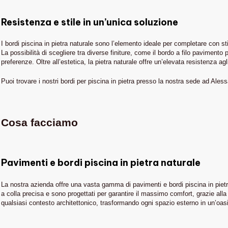
Resistenza e stile in un’unica soluzione
I bordi piscina in pietra naturale sono l’elemento ideale per completare con sti
La possibilità di scegliere tra diverse finiture, come il bordo a filo pavimen
preferenze. Oltre all’estetica, la pietra naturale offre un’elevata resistenza a
Puoi trovare i nostri bordi per piscina in pietra presso la nostra sede ad Aless
Cosa facciamo
Pavimenti e bordi piscina in pietra naturale
La nostra azienda offre una vasta gamma di pavimenti e bordi piscina in pietra
a colla precisa e sono progettati per garantire il massimo comfort, grazie alla lo
IN EVIDENZA
qualsiasi contesto architettonico, trasformando ogni spazio esterno in un’oas
Piscine
THE STONE AGE