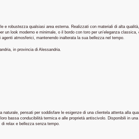
le e robustezza qualsiasi area esterna. Realizzati con materiali di alta qualità,
to per un look moderno e minimale, o il bordo con toro per un’eleganza classica
gli agenti atmosferici, mantenendo inalterata la sua bellezza nel tempo.
andria, in provincia di Alessandria.
 naturale, pensati per soddisfare le esigenze di una clientela attenta alla qual
ro bassa conducibilità termica e alle proprietà antiscivolo. Disponibili in una ri
CHI SIAMO
PER INFORMAZIONI
i di relax e bellezza senza tempo.
+39 340 198 5412
Home
+39 342 723 4125