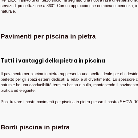
Nel 2020, l’arrivo di un terzo socio ha segnato una nuova fase di espansione.
servizi di progettazione a 360°. Con un approccio che combina esperienza, inn
naturale.
Pavimenti per piscina in pietra
Tutti i vantaggi della pietra in piscina
Il pavimento per piscina in pietra rappresenta una scelta ideale per chi desid
perfetto per gli spazi esterni dedicati al relax e al divertimento. Lo spessore c
naturale ha una conducibilità termica bassa o nulla, mantenendo il pavimento f
pratica ed elegante.
Puoi trovare i nostri pavimenti per piscina in pietra presso il nostro SHOW 
Bordi piscina in pietra