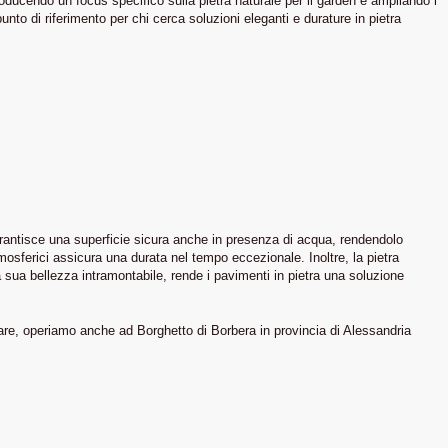
oducendo un focus specifico sulla pietra naturale per il garden e ampliando i
o di riferimento per chi cerca soluzioni eleganti e durature in pietra
garantisce una superficie sicura anche in presenza di acqua, rendendolo
atmosferici assicura una durata nel tempo eccezionale. Inoltre, la pietra
a sua bellezza intramontabile, rende i pavimenti in pietra una soluzione
are, operiamo anche ad Borghetto di Borbera in provincia di Alessandria