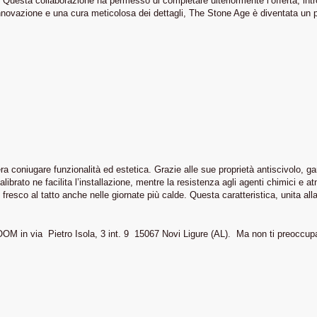
 Questa collaborazione ha permesso di completare ulteriormente l’offerta, intr
ovazione e una cura meticolosa dei dettagli, The Stone Age è diventata un punt
era coniugare funzionalità ed estetica. Grazie alle sue proprietà antiscivolo, 
alibrato ne facilita l’installazione, mentre la resistenza agli agenti chimici e 
resco al tatto anche nelle giornate più calde. Questa caratteristica, unita all
ROOM in via Pietro Isola, 3 int. 9 15067 Novi Ligure (AL). Ma non ti preoccup