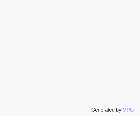
t
 All rights reserved The Stone Age Exclusive s.r.l.s P.I. 02654130067
Generated by
MPG