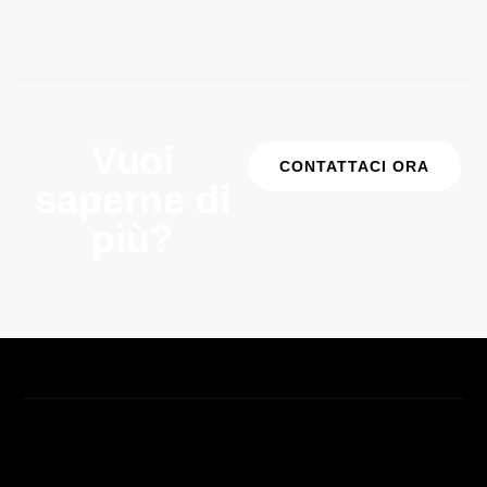
Vuoi
CONTATTACI ORA
saperne di
più?