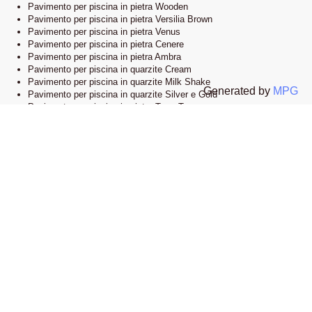
Pavimento per piscina in pietra Wooden
Pavimento per piscina in pietra Versilia Brown
Pavimento per piscina in pietra Venus
Pavimento per piscina in pietra Cenere
Pavimento per piscina in pietra Ambra
Pavimento per piscina in quarzite Cream
Pavimento per piscina in quarzite Milk Shake
Generated by
MPG
Pavimento per piscina in quarzite Silver e Gold
Pavimento per piscina in pietra Terra Toscana
Lo showroom
Il nostro esclusivo showroom è situato a Novi Ligure, Alessandria. Siamo
orgogliosi di presentare una vasta selezione delle nostre collezioni di
pavimenti e bordi piscina in pietra naturale. Visitandoci, potrete esplorare
l’eleganza e lo stile che caratterizzano i nostri prodotti e lasciarvi ispirare
dalle infinite possibilità di design.
Apri la mappa su google