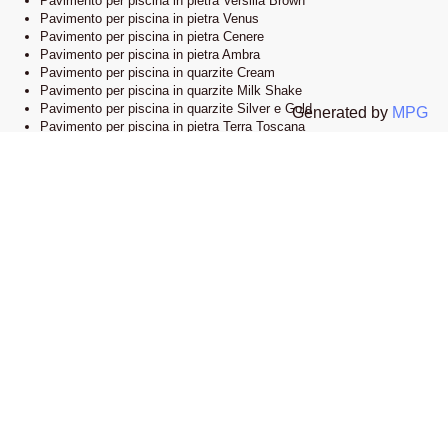
Pavimento per piscina in pietra Versilia Brown
Pavimento per piscina in pietra Venus
Pavimento per piscina in pietra Cenere
Pavimento per piscina in pietra Ambra
Pavimento per piscina in quarzite Cream
Pavimento per piscina in quarzite Milk Shake
Pavimento per piscina in quarzite Silver e Gold
Generated by
MPG
Pavimento per piscina in pietra Terra Toscana
Lo showroom
Il nostro esclusivo showroom è situato a Novi Ligure, Alessandria. Siamo
orgogliosi di presentare una vasta selezione delle nostre collezioni di
pavimenti e bordi piscina in pietra naturale. Visitandoci, potrete esplorare
l’eleganza e lo stile che caratterizzano i nostri prodotti e lasciarvi ispirare
dalle infinite possibilità di design.
Apri la mappa su google