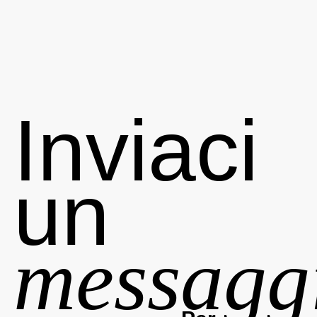
Inviaci
un
messagg