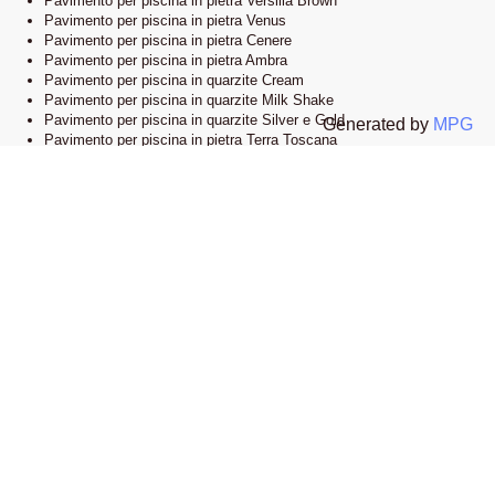
Pavimento per piscina in pietra Versilia Brown
Pavimento per piscina in pietra Venus
Pavimento per piscina in pietra Cenere
Pavimento per piscina in pietra Ambra
Pavimento per piscina in quarzite Cream
Pavimento per piscina in quarzite Milk Shake
Pavimento per piscina in quarzite Silver e Gold
Generated by
MPG
Pavimento per piscina in pietra Terra Toscana
Lo showroom
Il nostro esclusivo showroom è situato a Novi Ligure, Alessandria. Siamo
orgogliosi di presentare una vasta selezione delle nostre collezioni di
pavimenti e bordi piscina in pietra naturale. Visitandoci, potrete esplorare
l’eleganza e lo stile che caratterizzano i nostri prodotti e lasciarvi ispirare
dalle infinite possibilità di design.
Apri la mappa su google