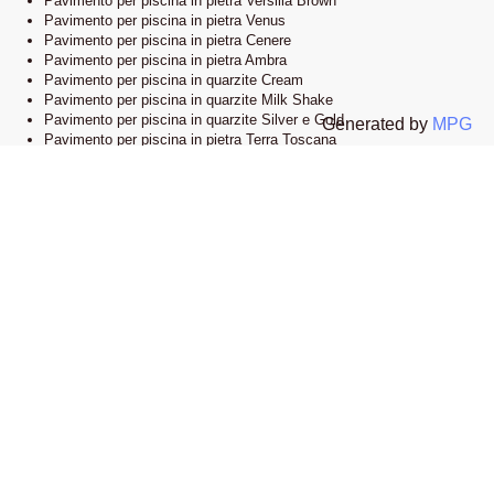
Pavimento per piscina in pietra Versilia Brown
Pavimento per piscina in pietra Venus
Pavimento per piscina in pietra Cenere
Pavimento per piscina in pietra Ambra
Pavimento per piscina in quarzite Cream
Pavimento per piscina in quarzite Milk Shake
Pavimento per piscina in quarzite Silver e Gold
Generated by
MPG
Pavimento per piscina in pietra Terra Toscana
Lo showroom
Il nostro esclusivo showroom è situato a Novi Ligure, Alessandria. Siamo
orgogliosi di presentare una vasta selezione delle nostre collezioni di
pavimenti e bordi piscina in pietra naturale. Visitandoci, potrete esplorare
l’eleganza e lo stile che caratterizzano i nostri prodotti e lasciarvi ispirare
dalle infinite possibilità di design.
Apri la mappa su google