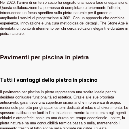
Nel 2020, l’arrivo di un terzo socio ha segnato una nuova fase di espansione.
Questa collaborazione ha permesso di completare ulteriormente l’offerta,
introducendo un focus specifico sulla pietra naturale per il garden e
ampliando i servizi di progettazione a 360°. Con un approccio che combina
esperienza, innovazione e una cura meticolosa dei dettagli, The Stone Age è
diventata un punto di riferimento per chi cerca soluzioni eleganti e durature in
pietra naturale.
Pavimenti per piscina in pietra
Tutti i vantaggi della pietra in piscina
Il pavimento per piscina in pietra rappresenta una scelta ideale per chi
desidera coniugare funzionalità ed estetica. Grazie alle sue proprietà
antiscivolo, garantisce una superficie sicura anche in presenza di acqua,
rendendolo perfetto per gli spazi esterni dedicati al relax e al divertimento. Lo
spessore calibrato ne facilita l’installazione, mentre la resistenza agli agenti
chimici e atmosferici assicura una durata nel tempo eccezionale. Inoltre, la
pietra naturale ha una conducibilità termica bassa o nulla, mantenendo il
pavimento fresco al tatto anche nelle giornate più calde. Questa