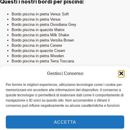
Questi i nostri bordi per piscina:
Bordo piscina in pietra Venus Soft
Bordo piscina in pietra Venus
Bordo piscina in pietra Ossidiana Grey
Bordo piscina in quarzite Matrix
Bordo piscina in pietra Milk Shake
Bordo piscina in pietra Versilia Brown
Bordo piscina in pietra Cenere
Bordo piscina in quarzite Cream
Bordo piscina in pietra Wooden
Bordo piscina in pietra Terra Toscana
Gestisci Consenso
Questi i nostri pavimenti per piscina:
Per fornire le migliori esperienze, utilizziamo tecnologie come i cookie per
memorizzare e/o accedere alle informazioni del dispositivo. Il consenso a
Pavimento per piscina in pietra Venus Soft
queste tecnologie ci permetterà di elaborare dati come il comportamento di
Pavimento per piscina in pietra Ossidiana Grey
navigazione o ID unici su questo sito. Non acconsentire o ritirare il
Pavimento per piscina in quarzite Matrix
consenso può influire negativamente su alcune caratteristiche e funzioni.
Pavimento per piscina in pietra Wooden
Pavimento per piscina in pietra Versilia Brown
Pavimento per piscina in pietra Venus
ACCETTA
Pavimento per piscina in pietra Cenere
Pavimento per piscina in pietra Ambra