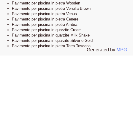
Pavimento per piscina in pietra Wooden
Pavimento per piscina in pietra Versilia Brown
Pavimento per piscina in pietra Venus
Pavimento per piscina in pietra Cenere
Pavimento per piscina in pietra Ambra
Pavimento per piscina in quarzite Cream
Pavimento per piscina in quarzite Milk Shake
Pavimento per piscina in quarzite Silver e Gold
Pavimento per piscina in pietra Terra Toscana
Generated by
MPG
Lo showroom
Il nostro esclusivo showroom è situato a Novi Ligure, Alessandria. Siamo
orgogliosi di presentare una vasta selezione delle nostre collezioni di
pavimenti e bordi piscina in pietra naturale. Visitandoci, potrete esplorare
l’eleganza e lo stile che caratterizzano i nostri prodotti e lasciarvi ispirare
dalle infinite possibilità di design.
Apri la mappa su google