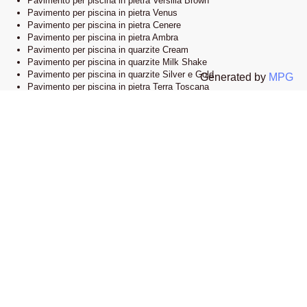
Pavimento per piscina in pietra Versilia Brown
Pavimento per piscina in pietra Venus
Pavimento per piscina in pietra Cenere
Pavimento per piscina in pietra Ambra
Pavimento per piscina in quarzite Cream
Pavimento per piscina in quarzite Milk Shake
Pavimento per piscina in quarzite Silver e Gold
Generated by
MPG
Pavimento per piscina in pietra Terra Toscana
Lo showroom
Il nostro esclusivo showroom è situato a Novi Ligure, Alessandria. Siamo
orgogliosi di presentare una vasta selezione delle nostre collezioni di
pavimenti e bordi piscina in pietra naturale. Visitandoci, potrete esplorare
l’eleganza e lo stile che caratterizzano i nostri prodotti e lasciarvi ispirare
dalle infinite possibilità di design.
Apri la mappa su google