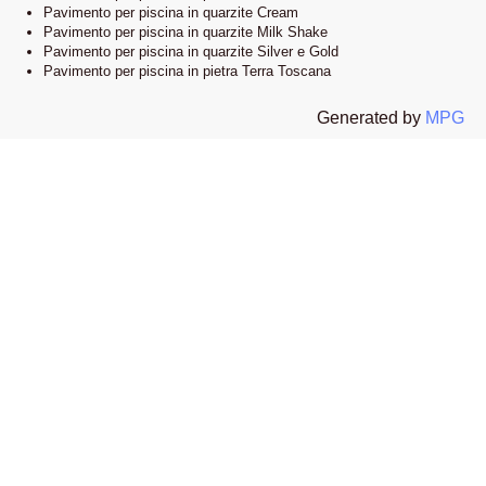
Pavimento per piscina in quarzite Cream
Pavimento per piscina in quarzite Milk Shake
Pavimento per piscina in quarzite Silver e Gold
Pavimento per piscina in pietra Terra Toscana
Generated by
MPG
Lo showroom
Il nostro esclusivo showroom è situato a Novi Ligure, Alessandria. Siamo
orgogliosi di presentare una vasta selezione delle nostre collezioni di
pavimenti e bordi piscina in pietra naturale. Visitandoci, potrete esplorare
l’eleganza e lo stile che caratterizzano i nostri prodotti e lasciarvi ispirare
dalle infinite possibilità di design.
Apri la mappa su google
I nostri materiali esclusivi