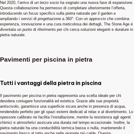
Nel 2020, l’arrivo di un terzo socio ha segnato una nuova fase di espansione.
Questa collaborazione ha permesso di completare ulteriormente l’offerta,
introducendo un focus specifico sulla pietra naturale per il garden e
ampliando i servizi di progettazione a 360°. Con un approccio che combina
esperienza, innovazione e una cura meticolosa dei dettagli, The Stone Age è
diventata un punto di riferimento per chi cerca soluzioni eleganti e durature in
pietra naturale.
Pavimenti per piscina in pietra
Tutti i vantaggi della pietra in piscina
Il pavimento per piscina in pietra rappresenta una scelta ideale per chi
desidera coniugare funzionalità ed estetica. Grazie alle sue proprietà
antiscivolo, garantisce una superficie sicura anche in presenza di acqua,
rendendolo perfetto per gli spazi esterni dedicati al relax e al divertimento. Lo
spessore calibrato ne facilita l’installazione, mentre la resistenza agli agenti
chimici e atmosferici assicura una durata nel tempo eccezionale. Inoltre, la
pietra naturale ha una conducibilità termica bassa o nulla, mantenendo il
pavimento fresco al tatto anche nelle giornate più calde. Questa