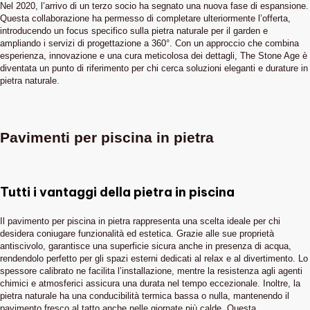
Nel 2020, l’arrivo di un terzo socio ha segnato una nuova fase di espansione.
Questa collaborazione ha permesso di completare ulteriormente l’offerta,
introducendo un focus specifico sulla pietra naturale per il garden e
ampliando i servizi di progettazione a 360°. Con un approccio che combina
esperienza, innovazione e una cura meticolosa dei dettagli, The Stone Age è
diventata un punto di riferimento per chi cerca soluzioni eleganti e durature in
pietra naturale.
Pavimenti per piscina in pietra
Tutti i vantaggi della pietra in piscina
Il pavimento per piscina in pietra rappresenta una scelta ideale per chi
desidera coniugare funzionalità ed estetica. Grazie alle sue proprietà
antiscivolo, garantisce una superficie sicura anche in presenza di acqua,
rendendolo perfetto per gli spazi esterni dedicati al relax e al divertimento. Lo
spessore calibrato ne facilita l’installazione, mentre la resistenza agli agenti
chimici e atmosferici assicura una durata nel tempo eccezionale. Inoltre, la
pietra naturale ha una conducibilità termica bassa o nulla, mantenendo il
pavimento fresco al tatto anche nelle giornate più calde. Questa