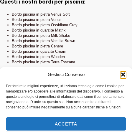
Questi i nostri bordi per piscina:
Bordo piscina in pietra Venus Soft
Bordo piscina in pietra Venus
Bordo piscina in pietra Ossidiana Grey
Bordo piscina in quarzite Matrix
Bordo piscina in pietra Milk Shake
Bordo piscina in pietra Versilia Brown
Bordo piscina in pietra Cenere
Bordo piscina in quarzite Cream
Bordo piscina in pietra Wooden
Bordo piscina in pietra Terra Toscana
Gestisci Consenso
Questi i nostri pavimenti per piscina:
Per fornire le migliori esperienze, utilizziamo tecnologie come i cookie per
memorizzare e/o accedere alle informazioni del dispositivo. Il consenso a
Pavimento per piscina in pietra Venus Soft
queste tecnologie ci permetterà di elaborare dati come il comportamento di
Pavimento per piscina in pietra Ossidiana Grey
navigazione o ID unici su questo sito. Non acconsentire o ritirare il
Pavimento per piscina in quarzite Matrix
consenso può influire negativamente su alcune caratteristiche e funzioni.
Pavimento per piscina in pietra Wooden
Pavimento per piscina in pietra Versilia Brown
Pavimento per piscina in pietra Venus
ACCETTA
Pavimento per piscina in pietra Cenere
Pavimento per piscina in pietra Ambra