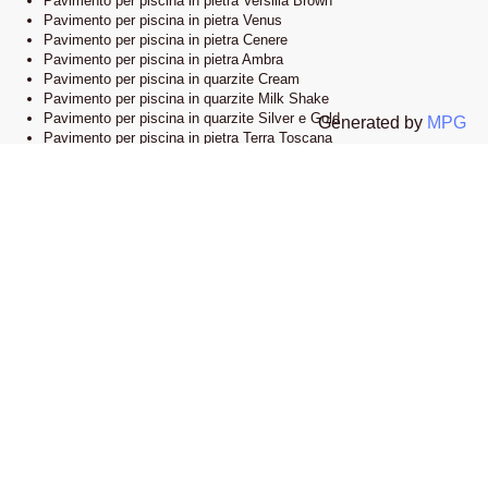
Pavimento per piscina in pietra Versilia Brown
Pavimento per piscina in pietra Venus
Pavimento per piscina in pietra Cenere
Pavimento per piscina in pietra Ambra
Pavimento per piscina in quarzite Cream
Pavimento per piscina in quarzite Milk Shake
Pavimento per piscina in quarzite Silver e Gold
Generated by
MPG
Pavimento per piscina in pietra Terra Toscana
Lo showroom
Il nostro esclusivo showroom è situato a Novi Ligure, Alessandria. Siamo
orgogliosi di presentare una vasta selezione delle nostre collezioni di
pavimenti e bordi piscina in pietra naturale. Visitandoci, potrete esplorare
l’eleganza e lo stile che caratterizzano i nostri prodotti e lasciarvi ispirare
dalle infinite possibilità di design.
Apri la mappa su google