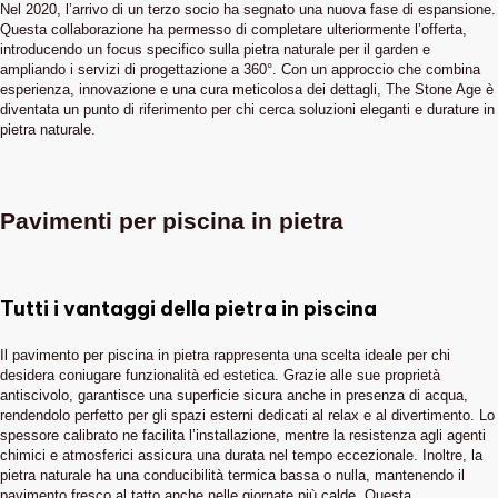
Nel 2020, l’arrivo di un terzo socio ha segnato una nuova fase di espansione.
Questa collaborazione ha permesso di completare ulteriormente l’offerta,
introducendo un focus specifico sulla pietra naturale per il garden e
ampliando i servizi di progettazione a 360°. Con un approccio che combina
esperienza, innovazione e una cura meticolosa dei dettagli, The Stone Age è
diventata un punto di riferimento per chi cerca soluzioni eleganti e durature in
pietra naturale.
Pavimenti per piscina in pietra
Tutti i vantaggi della pietra in piscina
Il pavimento per piscina in pietra rappresenta una scelta ideale per chi
desidera coniugare funzionalità ed estetica. Grazie alle sue proprietà
antiscivolo, garantisce una superficie sicura anche in presenza di acqua,
rendendolo perfetto per gli spazi esterni dedicati al relax e al divertimento. Lo
spessore calibrato ne facilita l’installazione, mentre la resistenza agli agenti
chimici e atmosferici assicura una durata nel tempo eccezionale. Inoltre, la
pietra naturale ha una conducibilità termica bassa o nulla, mantenendo il
pavimento fresco al tatto anche nelle giornate più calde. Questa