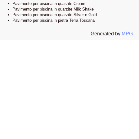
Pavimento per piscina in quarzite Cream
Pavimento per piscina in quarzite Milk Shake
Pavimento per piscina in quarzite Silver e Gold
Pavimento per piscina in pietra Terra Toscana
Generated by
MPG
Lo showroom
Il nostro esclusivo showroom è situato a Novi Ligure, Alessandria. Siamo
orgogliosi di presentare una vasta selezione delle nostre collezioni di
pavimenti e bordi piscina in pietra naturale. Visitandoci, potrete esplorare
l’eleganza e lo stile che caratterizzano i nostri prodotti e lasciarvi ispirare
dalle infinite possibilità di design.
Apri la mappa su google
I nostri materiali esclusivi