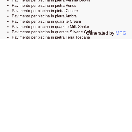
Pavimento per piscina in pietra Versilia Brown
Pavimento per piscina in pietra Venus
Pavimento per piscina in pietra Cenere
Pavimento per piscina in pietra Ambra
Pavimento per piscina in quarzite Cream
Pavimento per piscina in quarzite Milk Shake
Pavimento per piscina in quarzite Silver e Gold
Generated by
MPG
Pavimento per piscina in pietra Terra Toscana
Lo showroom
Il nostro esclusivo showroom è situato a Novi Ligure, Alessandria. Siamo
orgogliosi di presentare una vasta selezione delle nostre collezioni di
pavimenti e bordi piscina in pietra naturale. Visitandoci, potrete esplorare
l’eleganza e lo stile che caratterizzano i nostri prodotti e lasciarvi ispirare
dalle infinite possibilità di design.
Apri la mappa su google