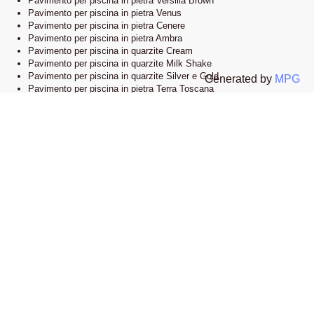
Pavimento per piscina in pietra Versilia Brown
Pavimento per piscina in pietra Venus
Pavimento per piscina in pietra Cenere
Pavimento per piscina in pietra Ambra
Pavimento per piscina in quarzite Cream
Pavimento per piscina in quarzite Milk Shake
Pavimento per piscina in quarzite Silver e Gold
Generated by
MPG
Pavimento per piscina in pietra Terra Toscana
Lo showroom
Il nostro esclusivo showroom è situato a Novi Ligure, Alessandria. Siamo
orgogliosi di presentare una vasta selezione delle nostre collezioni di
pavimenti e bordi piscina in pietra naturale. Visitandoci, potrete esplorare
l’eleganza e lo stile che caratterizzano i nostri prodotti e lasciarvi ispirare
dalle infinite possibilità di design.
Apri la mappa su google