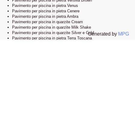
Pavimento per piscina in pietra Versilia Brown
Pavimento per piscina in pietra Venus
Pavimento per piscina in pietra Cenere
Pavimento per piscina in pietra Ambra
Pavimento per piscina in quarzite Cream
Pavimento per piscina in quarzite Milk Shake
Pavimento per piscina in quarzite Silver e Gold
Generated by
MPG
Pavimento per piscina in pietra Terra Toscana
Lo showroom
Il nostro esclusivo showroom è situato a Novi Ligure, Alessandria. Siamo
orgogliosi di presentare una vasta selezione delle nostre collezioni di
pavimenti e bordi piscina in pietra naturale. Visitandoci, potrete esplorare
l’eleganza e lo stile che caratterizzano i nostri prodotti e lasciarvi ispirare
dalle infinite possibilità di design.
Apri la mappa su google