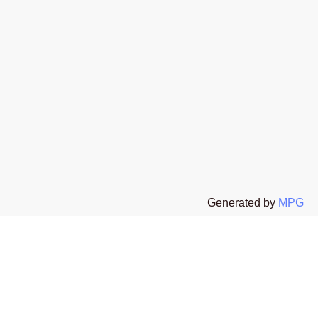
t
 All rights reserved The Stone Age Exclusive s.r.l.s P.I. 02654130067
Generated by
MPG