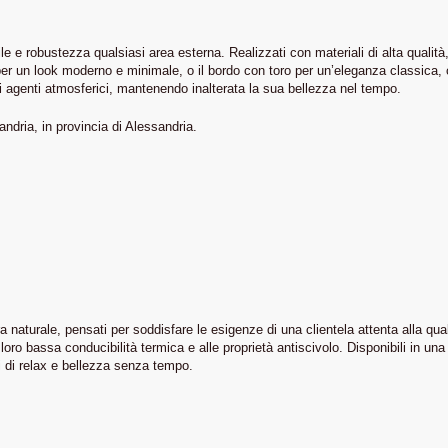
le e robustezza qualsiasi area esterna. Realizzati con materiali di alta qualità,
to per un look moderno e minimale, o il bordo con toro per un’eleganza classica
gli agenti atmosferici, mantenendo inalterata la sua bellezza nel tempo.
andria, in provincia di Alessandria.
 naturale, pensati per soddisfare le esigenze di una clientela attenta alla qual
ro bassa conducibilità termica e alle proprietà antiscivolo. Disponibili in una ri
i di relax e bellezza senza tempo.
CHI SIAMO
PER INFORMAZIONI
+39 340 198 5412
Home
+39 342 723 4125