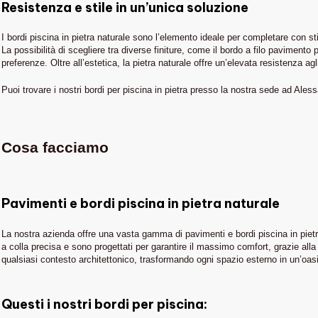
Resistenza e stile in un’unica soluzione
I bordi piscina in pietra naturale sono l’elemento ideale per completare con sti
La possibilità di scegliere tra diverse finiture, come il bordo a filo pavimen
preferenze. Oltre all’estetica, la pietra naturale offre un’elevata resistenza a
Puoi trovare i nostri bordi per piscina in pietra presso la nostra sede ad Aless
Cosa facciamo
Pavimenti e bordi piscina in pietra naturale
La nostra azienda offre una vasta gamma di pavimenti e bordi piscina in pietra
a colla precisa e sono progettati per garantire il massimo comfort, grazie alla lo
qualsiasi contesto architettonico, trasformando ogni spazio esterno in un’oas
IN EVIDENZA
Questi i nostri bordi per piscina:
Piscine
THE STONE AGE