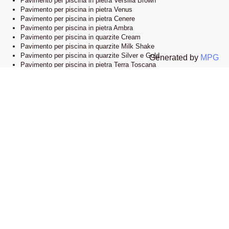
Pavimento per piscina in pietra Versilia Brown
Pavimento per piscina in pietra Venus
Pavimento per piscina in pietra Cenere
Pavimento per piscina in pietra Ambra
Pavimento per piscina in quarzite Cream
Pavimento per piscina in quarzite Milk Shake
Pavimento per piscina in quarzite Silver e Gold
Generated by
MPG
Pavimento per piscina in pietra Terra Toscana
Lo showroom
Il nostro esclusivo showroom è situato a Novi Ligure, Alessandria. Siamo
orgogliosi di presentare una vasta selezione delle nostre collezioni di
pavimenti e bordi piscina in pietra naturale. Visitandoci, potrete esplorare
l’eleganza e lo stile che caratterizzano i nostri prodotti e lasciarvi ispirare
dalle infinite possibilità di design.
Apri la mappa su google