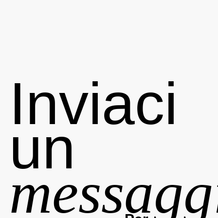
Inviaci
un
messagg