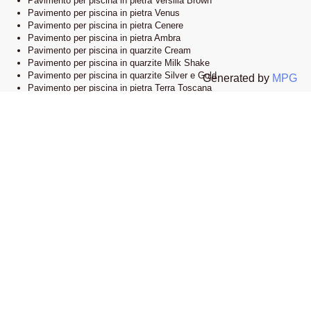
Pavimento per piscina in pietra Versilia Brown
Pavimento per piscina in pietra Venus
Pavimento per piscina in pietra Cenere
Pavimento per piscina in pietra Ambra
Pavimento per piscina in quarzite Cream
Pavimento per piscina in quarzite Milk Shake
Pavimento per piscina in quarzite Silver e Gold
Generated by
MPG
Pavimento per piscina in pietra Terra Toscana
Lo showroom
Il nostro esclusivo showroom è situato a Novi Ligure, Alessandria. Siamo
orgogliosi di presentare una vasta selezione delle nostre collezioni di
pavimenti e bordi piscina in pietra naturale. Visitandoci, potrete esplorare
l’eleganza e lo stile che caratterizzano i nostri prodotti e lasciarvi ispirare
dalle infinite possibilità di design.
Apri la mappa su google