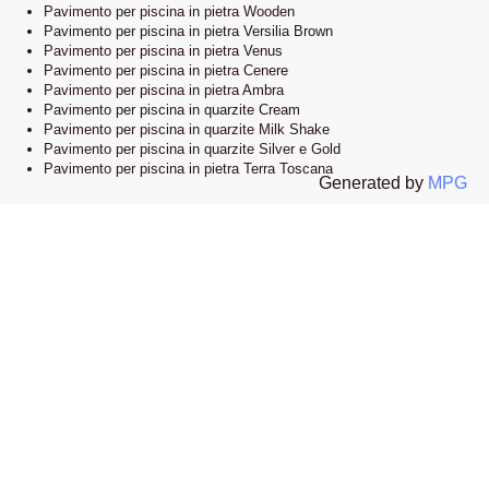
Pavimento per piscina in pietra Wooden
Pavimento per piscina in pietra Versilia Brown
Pavimento per piscina in pietra Venus
Pavimento per piscina in pietra Cenere
Pavimento per piscina in pietra Ambra
Pavimento per piscina in quarzite Cream
Pavimento per piscina in quarzite Milk Shake
Pavimento per piscina in quarzite Silver e Gold
Pavimento per piscina in pietra Terra Toscana
Generated by
MPG
Lo showroom
Il nostro esclusivo showroom è situato a Novi Ligure, Alessandria. Siamo
orgogliosi di presentare una vasta selezione delle nostre collezioni di
pavimenti e bordi piscina in pietra naturale. Visitandoci, potrete esplorare
l’eleganza e lo stile che caratterizzano i nostri prodotti e lasciarvi ispirare
dalle infinite possibilità di design.
Apri la mappa su google