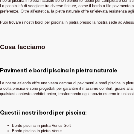
I bordi piscina in pietra naturale sono l’elemento ideale per completare con stil
La possibilità di scegliere tra diverse finiture, come il bordo a filo pavimen
preferenze. Oltre all’estetica, la pietra naturale offre un’elevata resistenza a
Puoi trovare i nostri bordi per piscina in pietra presso la nostra sede ad Aless
Cosa facciamo
Pavimenti e bordi piscina in pietra naturale
La nostra azienda offre una vasta gamma di pavimenti e bordi piscina in pietra 
a colla precisa e sono progettati per garantire il massimo comfort, grazie alla lo
qualsiasi contesto architettonico, trasformando ogni spazio esterno in un’oas
Questi i nostri bordi per piscina:
Bordo piscina in pietra Venus Soft
Bordo piscina in pietra Venus