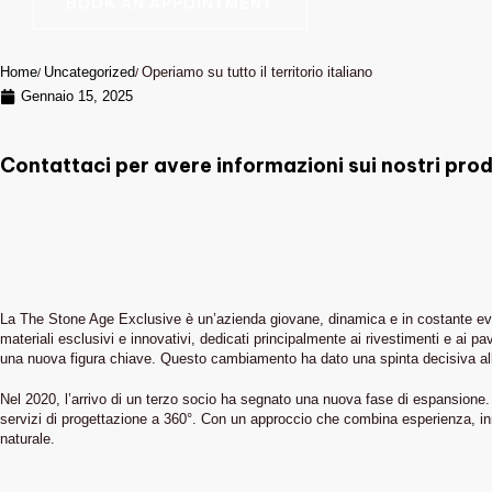
BOOK AN APPOINTMENT
Home
Uncategorized
Operiamo su tutto il territorio italiano
Gennaio 15, 2025
Contattaci per avere informazioni sui nostri prod
La The Stone Age Exclusive è un’azienda giovane, dinamica e in costante evoluzi
materiali esclusivi e innovativi, dedicati principalmente ai rivestimenti e ai p
una nuova figura chiave. Questo cambiamento ha dato una spinta decisiva all’az
Nel 2020, l’arrivo di un terzo socio ha segnato una nuova fase di espansione. 
servizi di progettazione a 360°. Con un approccio che combina esperienza, inn
naturale.