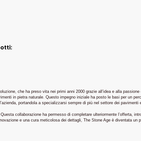
otti:
one, che ha preso vita nei primi anni 2000 grazie all’idea e alla passione del 
avimenti in pietra naturale. Questo impegno iniziale ha posto le basi per un perc
ienda, portandola a specializzarsi sempre di più nel settore dei pavimenti e d
Questa collaborazione ha permesso di completare ulteriormente l’offerta, intro
ovazione e una cura meticolosa dei dettagli, The Stone Age è diventata un punt