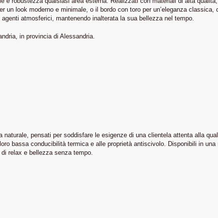
e e robustezza qualsiasi area esterna. Realizzati con materiali di alta qualità, 
to per un look moderno e minimale, o il bordo con toro per un’eleganza classica
gli agenti atmosferici, mantenendo inalterata la sua bellezza nel tempo.
andria, in provincia di Alessandria.
naturale, pensati per soddisfare le esigenze di una clientela attenta alla qual
ro bassa conducibilità termica e alle proprietà antiscivolo. Disponibili in una ri
i di relax e bellezza senza tempo.