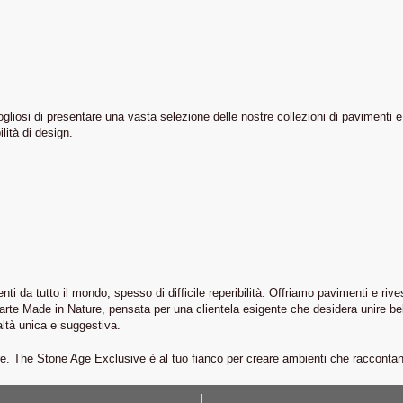
iosi di presentare una vasta selezione delle nostre collezioni di pavimenti e b
ilità di design.
nti da tutto il mondo, spesso di difficile reperibilità. Offriamo pavimenti e rive
d’arte Made in Nature, pensata per una clientela esigente che desidera unire bel
altà unica e suggestiva.
ffre. The Stone Age Exclusive è al tuo fianco per creare ambienti che racconta