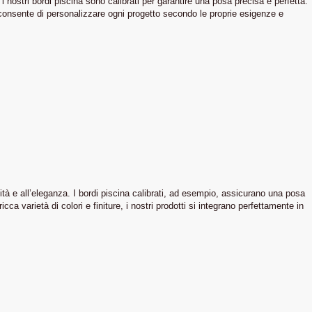
i nostri bordi piscina sono calibrati per garantire una posa precisa e perfetta.
, consente di personalizzare ogni progetto secondo le proprie esigenze e
ità e all’eleganza. I bordi piscina calibrati, ad esempio, assicurano una posa
cca varietà di colori e finiture, i nostri prodotti si integrano perfettamente in