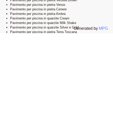
Pavimento per piscina in pietra Versilia Brown
Pavimento per piscina in pietra Venus
Pavimento per piscina in pietra Cenere
Pavimento per piscina in pietra Ambra
Pavimento per piscina in quarzite Cream
Pavimento per piscina in quarzite Milk Shake
Pavimento per piscina in quarzite Silver e Gold
Generated by
MPG
Pavimento per piscina in pietra Terra Toscana
Lo showroom
Il nostro esclusivo showroom è situato a Novi Ligure, Alessandria. Siamo
orgogliosi di presentare una vasta selezione delle nostre collezioni di
pavimenti e bordi piscina in pietra naturale. Visitandoci, potrete esplorare
l’eleganza e lo stile che caratterizzano i nostri prodotti e lasciarvi ispirare
dalle infinite possibilità di design.
Apri la mappa su google