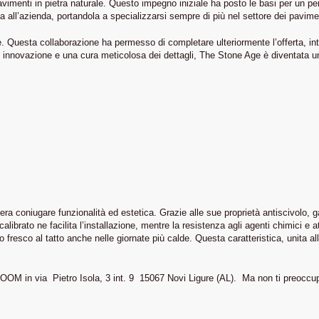
pavimenti in pietra naturale. Questo impegno iniziale ha posto le basi per un pe
ll’azienda, portandola a specializzarsi sempre di più nel settore dei pavimenti
. Questa collaborazione ha permesso di completare ulteriormente l’offerta, int
innovazione e una cura meticolosa dei dettagli, The Stone Age è diventata un p
dera coniugare funzionalità ed estetica. Grazie alle sue proprietà antiscivolo,
 calibrato ne facilita l’installazione, mentre la resistenza agli agenti chimici e
fresco al tatto anche nelle giornate più calde. Questa caratteristica, unita al
 ROOM in via Pietro Isola, 3 int. 9 15067 Novi Ligure (AL). Ma non ti preocc