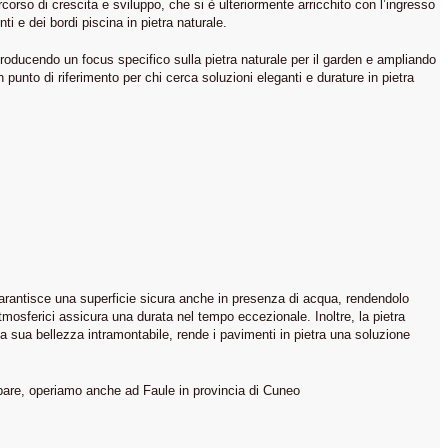
rcorso di crescita e sviluppo, che si è ulteriormente arricchito con l’ingresso
 e dei bordi piscina in pietra naturale.
roducendo un focus specifico sulla pietra naturale per il garden e ampliando
unto di riferimento per chi cerca soluzioni eleganti e durature in pietra
 garantisce una superficie sicura anche in presenza di acqua, rendendolo
 atmosferici assicura una durata nel tempo eccezionale. Inoltre, la pietra
la sua bellezza intramontabile, rende i pavimenti in pietra una soluzione
upare, operiamo anche ad Faule in provincia di Cuneo