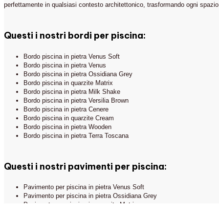
perfettamente in qualsiasi contesto architettonico, trasformando ogni spazio
Piscine
THE STONE AGE
EXCLUSIVE
Pavimenti in pietra
Questi i nostri bordi per piscina:
Show Room e Ufficio
Rivestimenti
Commerciale:
via Pietro Isola, 3
Bordo piscina in pietra Venus Soft
Giardino
15067 Novi Ligure (AL)
Bordo piscina in pietra Venus
Bordo piscina in pietra Ossidiana Grey
Bordo piscina in quarzite Matrix
Bordo piscina in pietra Milk Shake
Bordo piscina in pietra Versilia Brown
Bordo piscina in pietra Cenere
Bordo piscina in quarzite Cream
Bordo piscina in pietra Wooden
Bordo piscina in pietra Terra Toscana
Questi i nostri pavimenti per piscina:
Privacy Policy - Cookie Policy - Note legali
Contattaci
Credits
Pavimento per piscina in pietra Venus Soft
Pavimento per piscina in pietra Ossidiana Grey
Pavimento per piscina in quarzite Matrix
Pavimento per piscina in pietra Wooden