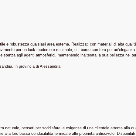
ile e robustezza qualsiasi area esterna. Realizzati con materiali di alta qualità
ilo pavimento per un look moderno e minimale, o il bordo con toro per un’eleganz
 resistenza agli agenti atmosferici, mantenendo inalterata la sua bellezza nel t
sandria, in provincia di Alessandria.
 naturale, pensati per soddisfare le esigenze di una clientela attenta alla qua
CHI SIAMO
PER INFORMAZIONI
alla loro bassa conducibilità termica e alle proprietà antiscivolo. Disponibili in 