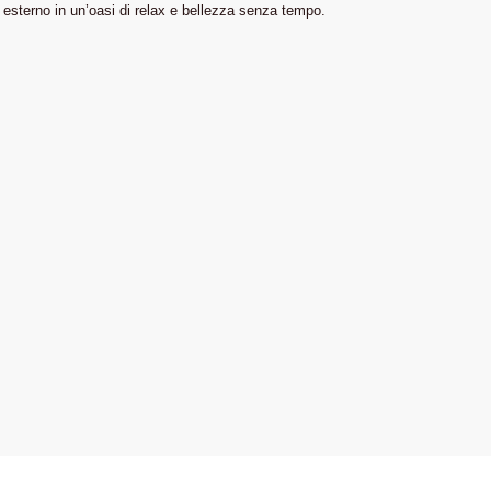
 esterno in un’oasi di relax e bellezza senza tempo.
+39 340 198 5412
Home
+39 342 723 4125
Chi siamo
Orari di apertura:
Gallery
da lunedì a sabato
News
9.00 - 12.30 / 14.30 - 19.00
Si riceve solo su appuntamento
commerciale@thestoneageitalia.i
© 2001 - 2026 