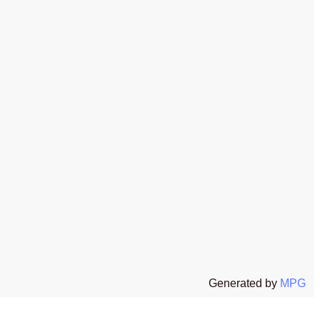
t
All rights reserved The Stone Age Exclusive s.r.l.s P.I. 02654130067
Generated by
MPG