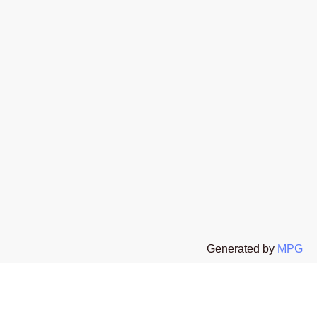
t
 All rights reserved The Stone Age Exclusive s.r.l.s P.I. 02654130067
Generated by
MPG