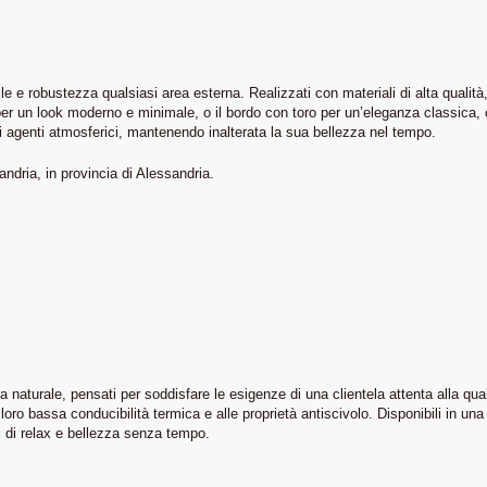
le e robustezza qualsiasi area esterna. Realizzati con materiali di alta qualità,
to per un look moderno e minimale, o il bordo con toro per un’eleganza classica
gli agenti atmosferici, mantenendo inalterata la sua bellezza nel tempo.
andria, in provincia di Alessandria.
 naturale, pensati per soddisfare le esigenze di una clientela attenta alla qual
ro bassa conducibilità termica e alle proprietà antiscivolo. Disponibili in una ri
CHI SIAMO
PER INFORMAZIONI
i di relax e bellezza senza tempo.
+39 340 198 5412
Home
+39 342 723 4125