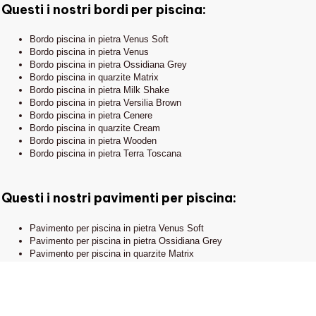
EXCLUSIVE
Pavimenti in pietra
Questi i nostri bordi per piscina:
Show Room e Ufficio
Rivestimenti
Commerciale:
Bordo piscina in pietra Venus Soft
via Pietro Isola, 3
Bordo piscina in pietra Venus
Giardino
15067 Novi Ligure (AL)
Bordo piscina in pietra Ossidiana Grey
Bordo piscina in quarzite Matrix
Bordo piscina in pietra Milk Shake
Bordo piscina in pietra Versilia Brown
Bordo piscina in pietra Cenere
Bordo piscina in quarzite Cream
Bordo piscina in pietra Wooden
Bordo piscina in pietra Terra Toscana
Questi i nostri pavimenti per piscina:
Privacy Policy - Cookie Policy - Note legali
Contattaci
Credits
Pavimento per piscina in pietra Venus Soft
Pavimento per piscina in pietra Ossidiana Grey
Pavimento per piscina in quarzite Matrix
Pavimento per piscina in pietra Wooden
Pavimento per piscina in pietra Versilia Brown
Pavimento per piscina in pietra Venus
Pavimento per piscina in pietra Cenere