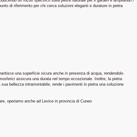
oducendo un focus specifico sulla pietra naturale per il garden e ampliando i
o di riferimento per chi cerca soluzioni eleganti e durature in pietra
garantisce una superficie sicura anche in presenza di acqua, rendendolo
atmosferici assicura una durata nel tempo eccezionale. Inoltre, la pietra
a sua bellezza intramontabile, rende i pavimenti in pietra una soluzione
pare, operiamo anche ad Levice in provincia di Cuneo