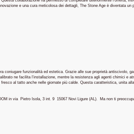
 Questa collaborazione ha permesso di completare ulteriormente l’offerta, intr
ovazione e una cura meticolosa dei dettagli, The Stone Age è diventata un punt
era coniugare funzionalità ed estetica. Grazie alle sue proprietà antiscivolo, 
alibrato ne facilita l’installazione, mentre la resistenza agli agenti chimici e 
resco al tatto anche nelle giornate più calde. Questa caratteristica, unita all
ROOM in via Pietro Isola, 3 int. 9 15067 Novi Ligure (AL). Ma non ti preoccu