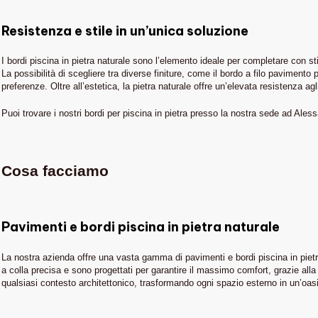
Resistenza e stile in un’unica soluzione
I bordi piscina in pietra naturale sono l’elemento ideale per completare con sti
La possibilità di scegliere tra diverse finiture, come il bordo a filo pavimen
preferenze. Oltre all’estetica, la pietra naturale offre un’elevata resistenza a
Puoi trovare i nostri bordi per piscina in pietra presso la nostra sede ad Aless
Cosa facciamo
Pavimenti e bordi piscina in pietra naturale
La nostra azienda offre una vasta gamma di pavimenti e bordi piscina in pietra
a colla precisa e sono progettati per garantire il massimo comfort, grazie alla lo
IN EVIDENZA
qualsiasi contesto architettonico, trasformando ogni spazio esterno in un’oas
Piscine
THE STONE AGE