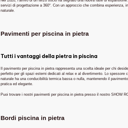
Nel 2020, l’arrivo di un terzo socio ha segnato una nuova fase di espansione.
servizi di progettazione a 360°. Con un approccio che combina esperienza, inn
naturale.
Pavimenti per piscina in pietra
Tutti i vantaggi della pietra in piscina
Il pavimento per piscina in pietra rappresenta una scelta ideale per chi desid
perfetto per gli spazi esterni dedicati al relax e al divertimento. Lo spessore c
naturale ha una conducibilità termica bassa o nulla, mantenendo il pavimento f
pratica ed elegante.
Puoi trovare i nostri pavimenti per piscina in pietra presso il nostro SHOW 
Bordi piscina in pietra