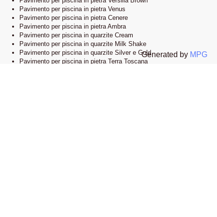
Pavimento per piscina in pietra Versilia Brown
Pavimento per piscina in pietra Venus
Pavimento per piscina in pietra Cenere
Pavimento per piscina in pietra Ambra
Pavimento per piscina in quarzite Cream
Pavimento per piscina in quarzite Milk Shake
Pavimento per piscina in quarzite Silver e Gold
Generated by
MPG
Pavimento per piscina in pietra Terra Toscana
Lo showroom
Il nostro esclusivo showroom è situato a Novi Ligure, Alessandria. Siamo
orgogliosi di presentare una vasta selezione delle nostre collezioni di
pavimenti e bordi piscina in pietra naturale. Visitandoci, potrete esplorare
l’eleganza e lo stile che caratterizzano i nostri prodotti e lasciarvi ispirare
dalle infinite possibilità di design.
Apri la mappa su google