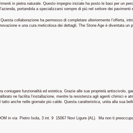
avimenti in pietra naturale. Questo impegno iniziale ha posto le basi per un perc
ienda, portandola a specializzarsi sempre di più nel settore dei pavimenti e d
Questa collaborazione ha permesso di completare ulteriormente l’offerta, intro
ovazione e una cura meticolosa dei dettagli, The Stone Age è diventata un punt
era coniugare funzionalità ed estetica. Grazie alle sue proprietà antiscivolo, 
alibrato ne facilita l’installazione, mentre la resistenza agli agenti chimici e 
atto anche nelle giornate più calde. Questa caratteristica, unita alla sua bell
ROOM in via Pietro Isola, 3 int. 9 15067 Novi Ligure (AL). Ma non ti preoccup