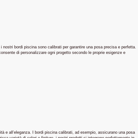
i nostri bordi piscina sono calibrati per garantire una posa precisa e perfetta.
, consente di personalizzare ogni progetto secondo le proprie esigenze e
ità e all’eleganza. I bordi piscina calibrati, ad esempio, assicurano una posa
cca varietà di colori e finiture, i nostri prodotti si integrano perfettamente in