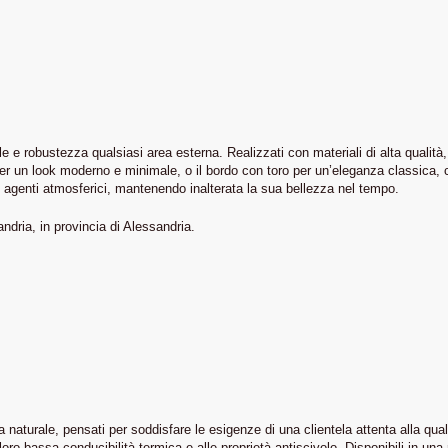
e e robustezza qualsiasi area esterna. Realizzati con materiali di alta qualità, 
to per un look moderno e minimale, o il bordo con toro per un’eleganza classica
gli agenti atmosferici, mantenendo inalterata la sua bellezza nel tempo.
andria, in provincia di Alessandria.
naturale, pensati per soddisfare le esigenze di una clientela attenta alla qual
ro bassa conducibilità termica e alle proprietà antiscivolo. Disponibili in una ri