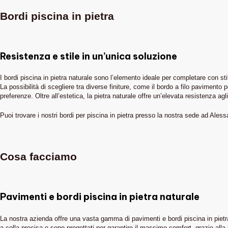
Bordi piscina in pietra
Resistenza e stile in un’unica soluzione
I bordi piscina in pietra naturale sono l’elemento ideale per completare con stil
La possibilità di scegliere tra diverse finiture, come il bordo a filo pavimen
preferenze. Oltre all’estetica, la pietra naturale offre un’elevata resistenza a
Puoi trovare i nostri bordi per piscina in pietra presso la nostra sede ad Aless
Cosa facciamo
Pavimenti e bordi piscina in pietra naturale
La nostra azienda offre una vasta gamma di pavimenti e bordi piscina in pietra 
a colla precisa e sono progettati per garantire il massimo comfort, grazie alla lo