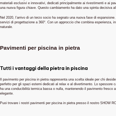
materiali esclusivi e innovativi, dedicati principalmente ai rivestimenti e ai p
una nuova figura chiave. Questo cambiamento ha dato una spinta decisiva all’az
Nel 2020, l’arrivo di un terzo socio ha segnato una nuova fase di espansione. 
servizi di progettazione a 360°. Con un approccio che combina esperienza, inn
naturale.
Pavimenti per piscina in pietra
Tutti i vantaggi della pietra in piscina
Il pavimento per piscina in pietra rappresenta una scelta ideale per chi desid
perfetto per gli spazi esterni dedicati al relax e al divertimento. Lo spessore c
ha una conducibilità termica bassa o nulla, mantenendo il pavimento fresco al t
elegante.
Puoi trovare i nostri pavimenti per piscina in pietra presso il nostro SHOW 