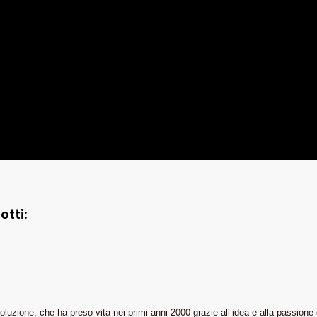
otti:
one, che ha preso vita nei primi anni 2000 grazie all’idea e alla passione del 