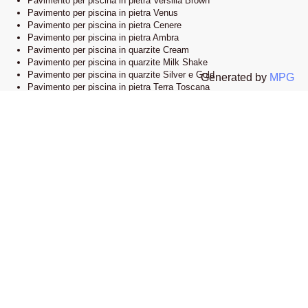
Pavimento per piscina in pietra Versilia Brown
Pavimento per piscina in pietra Venus
Pavimento per piscina in pietra Cenere
Pavimento per piscina in pietra Ambra
Pavimento per piscina in quarzite Cream
Pavimento per piscina in quarzite Milk Shake
Pavimento per piscina in quarzite Silver e Gold
Generated by
MPG
Pavimento per piscina in pietra Terra Toscana
Lo showroom
Il nostro esclusivo showroom è situato a Novi Ligure, Alessandria. Siamo
orgogliosi di presentare una vasta selezione delle nostre collezioni di
pavimenti e bordi piscina in pietra naturale. Visitandoci, potrete esplorare
l’eleganza e lo stile che caratterizzano i nostri prodotti e lasciarvi ispirare
dalle infinite possibilità di design.
Apri la mappa su google