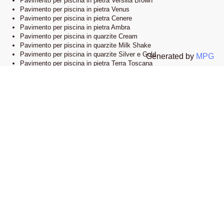
Pavimento per piscina in pietra Versilia Brown
Pavimento per piscina in pietra Venus
Pavimento per piscina in pietra Cenere
Pavimento per piscina in pietra Ambra
Pavimento per piscina in quarzite Cream
Pavimento per piscina in quarzite Milk Shake
Pavimento per piscina in quarzite Silver e Gold
Generated by
MPG
Pavimento per piscina in pietra Terra Toscana
Lo showroom
Il nostro esclusivo showroom è situato a Novi Ligure, Alessandria. Siamo
orgogliosi di presentare una vasta selezione delle nostre collezioni di
pavimenti e bordi piscina in pietra naturale. Visitandoci, potrete esplorare
l’eleganza e lo stile che caratterizzano i nostri prodotti e lasciarvi ispirare
dalle infinite possibilità di design.
Apri la mappa su google