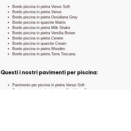
EXCLUSIVE
Pavimenti in pietra
Bordo piscina in pietra Venus Soft
Show Room e Ufficio
Bordo piscina in pietra Venus
Rivestimenti
Commerciale:
Bordo piscina in pietra Ossidiana Grey
via Pietro Isola, 3
Bordo piscina in quarzite Matrix
Giardino
15067 Novi Ligure (AL)
Bordo piscina in pietra Milk Shake
Bordo piscina in pietra Versilia Brown
Bordo piscina in pietra Cenere
Bordo piscina in quarzite Cream
Bordo piscina in pietra Wooden
Bordo piscina in pietra Terra Toscana
Privacy Policy - Cookie Policy - Note legali
Contattaci
Credits
Questi i nostri pavimenti per piscina:
Pavimento per piscina in pietra Venus Soft
Pavimento per piscina in pietra Ossidiana Grey
Pavimento per piscina in quarzite Matrix
Pavimento per piscina in pietra Wooden
Pavimento per piscina in pietra Versilia Brown
Pavimento per piscina in pietra Venus
Pavimento per piscina in pietra Cenere
Pavimento per piscina in pietra Ambra
Pavimento per piscina in quarzite Cream