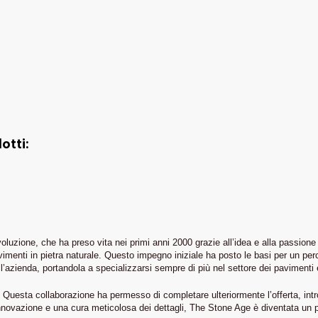
otti:
ione, che ha preso vita nei primi anni 2000 grazie all’idea e alla passione del
avimenti in pietra naturale. Questo impegno iniziale ha posto le basi per un perc
zienda, portandola a specializzarsi sempre di più nel settore dei pavimenti e 
 Questa collaborazione ha permesso di completare ulteriormente l’offerta, intr
ovazione e una cura meticolosa dei dettagli, The Stone Age è diventata un punt