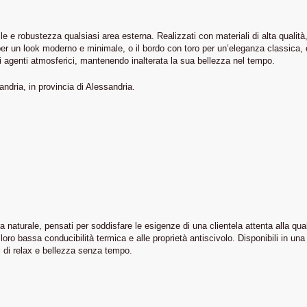
le e robustezza qualsiasi area esterna. Realizzati con materiali di alta qualità,
to per un look moderno e minimale, o il bordo con toro per un’eleganza classica
gli agenti atmosferici, mantenendo inalterata la sua bellezza nel tempo.
andria, in provincia di Alessandria.
 naturale, pensati per soddisfare le esigenze di una clientela attenta alla qual
ro bassa conducibilità termica e alle proprietà antiscivolo. Disponibili in una ri
i di relax e bellezza senza tempo.
CHI SIAMO
PER INFORMAZIONI
+39 340 198 5412
Home
+39 342 723 4125