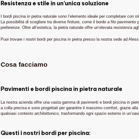
Resistenza e stile in un’unica soluzione
I bordi piscina in pietra naturale sono l’elemento ideale per completare con sti
La possibilità di scegliere tra diverse finiture, come il bordo a filo pavimen
preferenze. Oltre all’estetica, la pietra naturale offre un’elevata resistenza a
Puoi trovare i nostri bordi per piscina in pietra presso la nostra sede ad Aless
Cosa facciamo
Pavimenti e bordi piscina in pietra naturale
La nostra azienda offre una vasta gamma di pavimenti e bordi piscina in pietra
a colla precisa e sono progettati per garantire il massimo comfort, grazie alla lo
qualsiasi contesto architettonico, trasformando ogni spazio esterno in un’oas
IN EVIDENZA
Questi i nostri bordi per piscina:
Piscine
THE STONE AGE