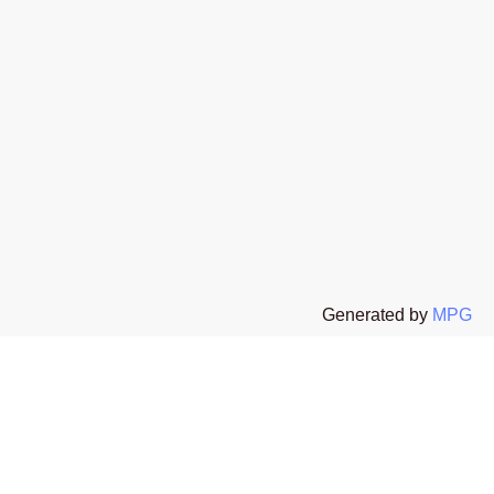
t
 All rights reserved The Stone Age Exclusive s.r.l.s P.I. 02654130067
Generated by
MPG