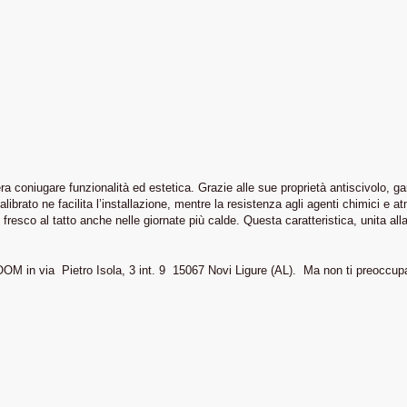
era coniugare funzionalità ed estetica. Grazie alle sue proprietà antiscivolo, 
alibrato ne facilita l’installazione, mentre la resistenza agli agenti chimici e 
resco al tatto anche nelle giornate più calde. Questa caratteristica, unita all
 ROOM in via Pietro Isola, 3 int. 9 15067 Novi Ligure (AL). Ma non ti preocc