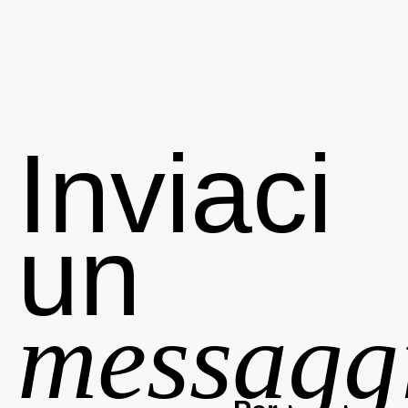
Inviaci
un
messagg