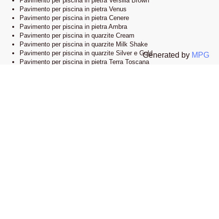
Pavimento per piscina in pietra Versilia Brown
Pavimento per piscina in pietra Venus
Pavimento per piscina in pietra Cenere
Pavimento per piscina in pietra Ambra
Pavimento per piscina in quarzite Cream
Pavimento per piscina in quarzite Milk Shake
Pavimento per piscina in quarzite Silver e Gold
Generated by
MPG
Pavimento per piscina in pietra Terra Toscana
Lo showroom
Il nostro esclusivo showroom è situato a Novi Ligure, Alessandria. Siamo
orgogliosi di presentare una vasta selezione delle nostre collezioni di
pavimenti e bordi piscina in pietra naturale. Visitandoci, potrete esplorare
l’eleganza e lo stile che caratterizzano i nostri prodotti e lasciarvi ispirare
dalle infinite possibilità di design.
Apri la mappa su google