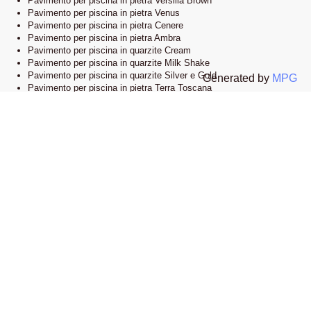
Pavimento per piscina in pietra Versilia Brown
Pavimento per piscina in pietra Venus
Pavimento per piscina in pietra Cenere
Pavimento per piscina in pietra Ambra
Pavimento per piscina in quarzite Cream
Pavimento per piscina in quarzite Milk Shake
Pavimento per piscina in quarzite Silver e Gold
Generated by
MPG
Pavimento per piscina in pietra Terra Toscana
Lo showroom
Il nostro esclusivo showroom è situato a Novi Ligure, Alessandria. Siamo
orgogliosi di presentare una vasta selezione delle nostre collezioni di
pavimenti e bordi piscina in pietra naturale. Visitandoci, potrete esplorare
l’eleganza e lo stile che caratterizzano i nostri prodotti e lasciarvi ispirare
dalle infinite possibilità di design.
Apri la mappa su google