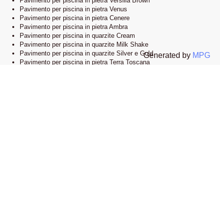
Pavimento per piscina in pietra Versilia Brown
Pavimento per piscina in pietra Venus
Pavimento per piscina in pietra Cenere
Pavimento per piscina in pietra Ambra
Pavimento per piscina in quarzite Cream
Pavimento per piscina in quarzite Milk Shake
Pavimento per piscina in quarzite Silver e Gold
Generated by
MPG
Pavimento per piscina in pietra Terra Toscana
Lo showroom
Il nostro esclusivo showroom è situato a Novi Ligure, Alessandria. Siamo
orgogliosi di presentare una vasta selezione delle nostre collezioni di
pavimenti e bordi piscina in pietra naturale. Visitandoci, potrete esplorare
l’eleganza e lo stile che caratterizzano i nostri prodotti e lasciarvi ispirare
dalle infinite possibilità di design.
Apri la mappa su google